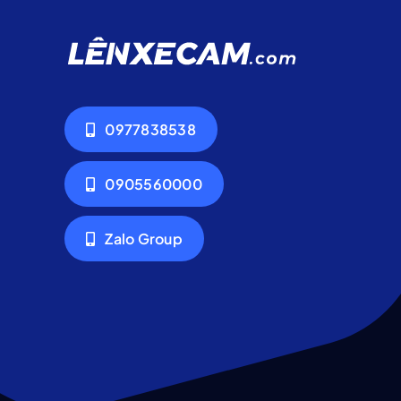
0977838538
0905560000
Zalo Group