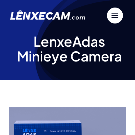
Skip
to
content
LenxeAdas
Minieye Camera